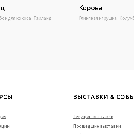
яц
Корова
бок для кокоса · Таиланд
Глиняная игрушка · Колум
УРСЫ
ВЫСТАВКИ & CОБ
ция
Текущие выставки
ации
Прошедшие выставки