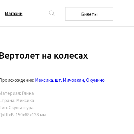
Магазин
Билеты
Вертолет на колесах
Происхождение:
Мексика. шт. Мичоакан, Окумичо
Материал: Глина
Страна: Мексика
Тип: Скульптура
ДxШxВ: 150x68x138 мм