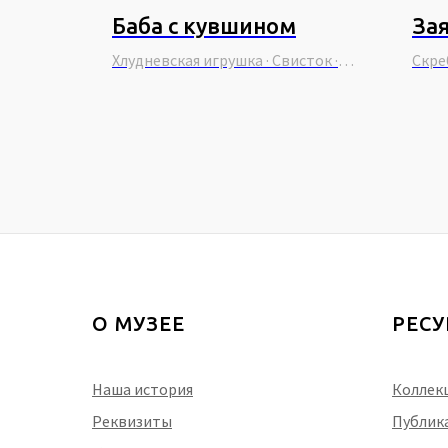
Баба с кувшином
За
Хлудневская игрушка · Свисток ·
Скре
Россия
О МУЗЕЕ
РЕС
Наша история
Коллек
Реквизиты
Публик