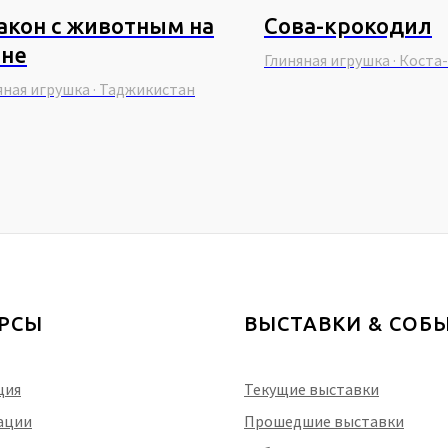
акон с животным на
Сова-крокодил
ине
Глиняная игрушка · Коста
яная игрушка · Таджикистан
УРСЫ
ВЫСТАВКИ & CОБ
ция
Текущие выставки
ации
Прошедшие выставки