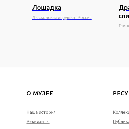
Лошадка
Др
сп
Лысковская игрушка · Россия
Глин
О МУЗЕЕ
РЕС
Наша история
Коллек
Реквизиты
Публик