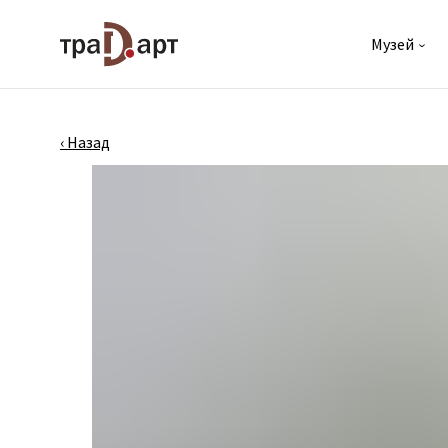
Музей
‹
‹ Назад