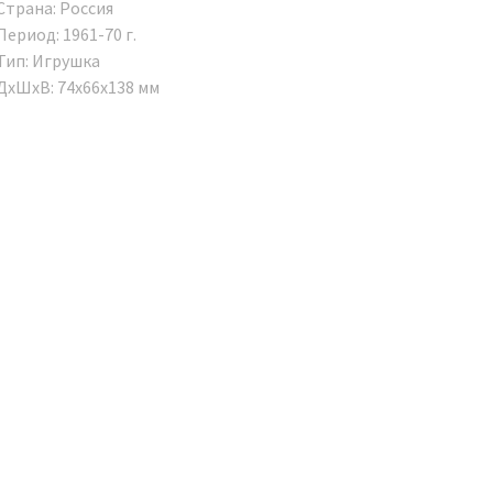
Страна: Россия
Период: 1961-70 г.
Тип: Игрушка
ДxШxВ: 74x66x138 мм