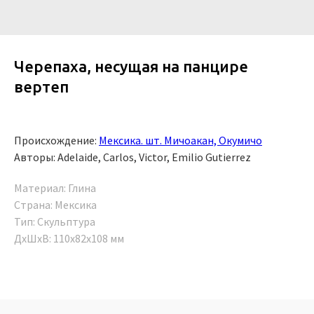
Черепаха, несущая на панцире
вертеп
Происхождение:
Мексика. шт. Мичоакан, Окумичо
Авторы: Adelaide, Carlos, Victor, Emilio Gutierrez
Материал: Глина
Страна: Мексика
Тип: Скульптура
ДxШxВ: 110x82x108 мм