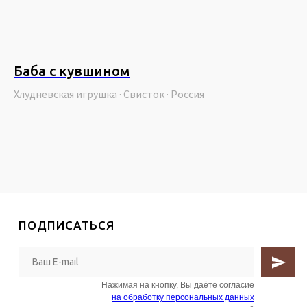
Баба с кувшином
Г
Хлудневская игрушка · Свисток · Россия
Ка
ПОДПИСАТЬСЯ
Нажимая на кнопку, Вы даёте согласие
на обработку персональных данных