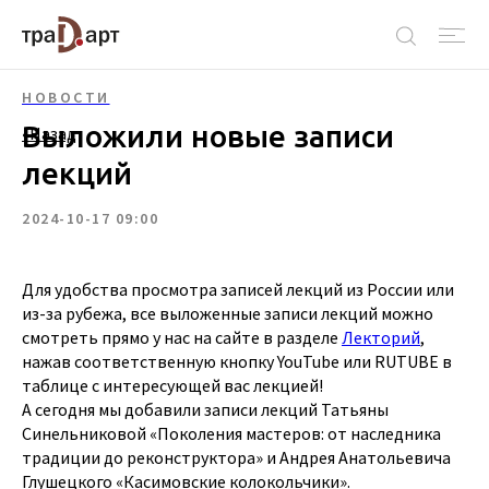
НОВОСТИ
Выложили новые записи
‹ Назад
лекций
2024-10-17 09:00
Для удобства просмотра записей лекций из России или
из-за рубежа, все выложенные записи лекций можно
смотреть прямо у нас на сайте в разделе
Лекторий
,
нажав соответственную кнопку YouTube или RUTUBE в
таблице с интересующей вас лекцией!
А сегодня мы добавили записи лекций Татьяны
Синельниковой «Поколения мастеров: от наследника
традиции до реконструктора» и Андрея Анатольевича
Глушецкого «Касимовские колокольчики».