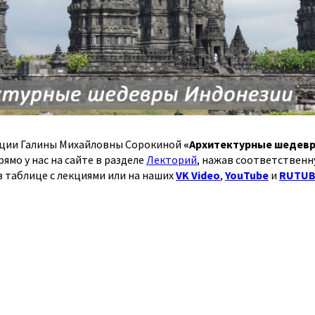
кции Галины Михайловны Сорокиной
«Архитектурные шедев
ямо у нас на сайте в разделе
Лекторий
, нажав соответственну
в таблице с лекциями или на наших
VK Video
,
YouTube
и
RUTUB