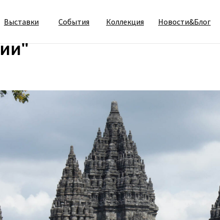
лекции "Архитектурные 
Выставки
События
Коллекция
Новости&Блог
ии"