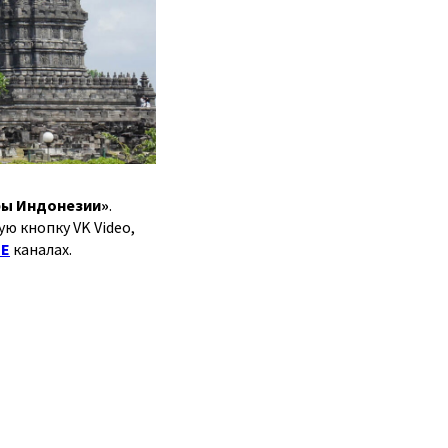
ры Индонезии»
.
ю кнопку VK Video,
E
каналах.